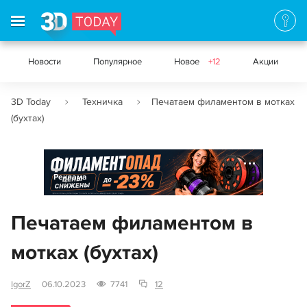
Новости
Популярное
Новое
+12
Акции
3D Today
Техничка
Печатаем филаментом в мотках
(бухтах)
Реклама
Печатаем филаментом в
мотках (бухтах)
IgorZ
06.10.2023
7741
12