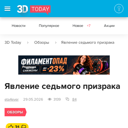
Новости
Популярное
Новое
+7
Акции
3D Today
Обзоры
Явление седьмого призрака
Реклама
Явление седьмого призрака
eta4ever
29.05.2026
3139
84
ОБЗОРЫ
31