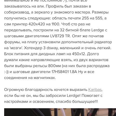
минимальное и не постоянное ;-), почти все
заказывалось на али. Профиль был заказан в
соберизавод, а зеркало у знакомого мастера. Размеры
получились следующие: область печати 255 на 555, а
сам принтер 420x420 на 1100. Чтоб сто раз не
переделывать, построили на 32 битной блате Lerdge c
шаговыми двигателями LV8729 TR. Опят же почитав
форумы, на плату установили дополнительный радиатор
на 'мозги'. Хотендер 3 dsway, маленький и очень легкий.
Блок питания для диодных ламп на 450x12. Долго
думали какие направляющие взять, из двух вариантов
были выбраны рельсы 800мм (на них была распродажа
:-)) и шаговые двигатели 17HS8401 1.8A Ну и все
соединения на магнитиках.
Огромную благодарность хочется выразить
Karibas
,
если бы не он, мы бы забросили Lerdge! Помогает с
настройками и освоением, спасибо большущее!!!