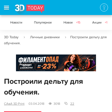
Новости
Популярное
Новое
+15
Акции
+1
3D Today
Личные дневники
Построили дельту для
обучения.
Реклама
Построили дельту для
обучения.
САвА 3D Print
03.04.2018
3018
22