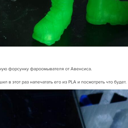
стную форсунку фароомывателя от Авенсиса.
л в этот раз напечатать его из PLA и посмотреть что будет.