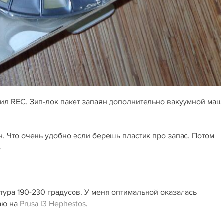
вил REC. Зип-лок пакет запаян дополнительно вакуумной ма
н. Что очень удобно если берешь пластик про запас. Потом
.
ура 190-230 градусов. У меня оптимальной оказалась
таю на
Prusa I3 Hephestos
.