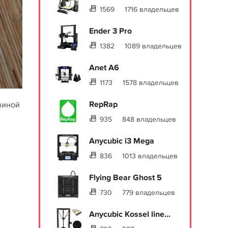
1569
1716 владельцев
Ender 3 Pro
1382
1089 владельцев
Anet A6
1173
1578 владельцев
RepRap
шиной
935
848 владельцев
Anycubic i3 Mega
836
1013 владельцев
Flying Bear Ghost 5
730
779 владельцев
Anycubic Kossel line...