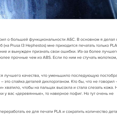
орил о большей функциональности АБС. В основном я делал 
 (на Prusa I3 Hephestos) мне приходится печатать только PLA
ние и вынужден признать свои ошибки. Из-за более лучшег
олее прочные чем из ABS. Если по ним не стучать молотком,
ься лучшего качества, что уменьшило последующую постобр
 это спайка деталей дихлорэтаном. Кто бы, что не говорил 
» хватило, чтобы на пальцах высохла и стала слезать кожа. 
и у вас «деревянные», то наверное пофиг. Но тут очень не
переработать ее для печати PLA и сократить количество дет