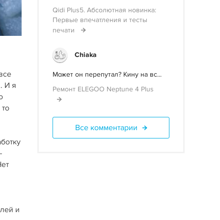
Qidi Plus5. Абсолютная новинка:
Первые впечатления и тесты
печати
Chiaka
все
Может он перепутал? Кину на вс...
. И я
Ремонт ELEGOO Neptune 4 Plus
о
 то
Все комментарии
аботку
–
Нет
алей и