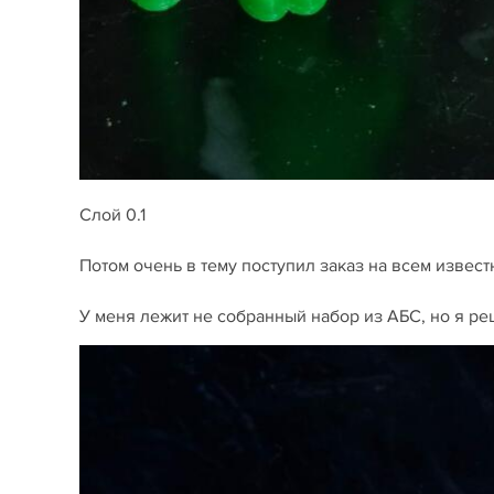
Слой 0.1
Потом очень в тему поступил заказ на всем изве
У меня лежит не собранный набор из АБС, но я реши