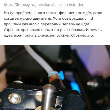
https://3dtoday.ru/questions/baraxlit-ekstruder
Но тут проблема иного толка - филамент не идёт, даже
когда запускаю двигатель. Хотя ось вращается. В
прошлый раз шло с перебоями, теперь не идёт.
Странно, правильно ведь в тот раз собрала... И печать
идёт, если толкать филамент руками. Странно это.