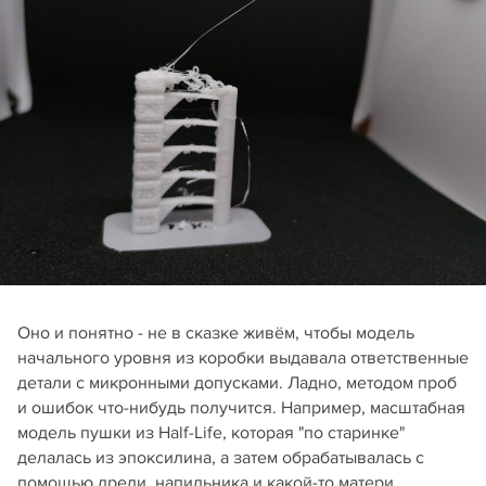
Оно и понятно - не в сказке живём, чтобы модель
начального уровня из коробки выдавала ответственные
детали с микронными допусками. Ладно, методом проб
и ошибок что-нибудь получится. Например, масштабная
модель пушки из Half-Life, которая "по старинке"
делалась из эпоксилина, а затем обрабатывалась с
помощью дрели, напильника и какой-то матери.