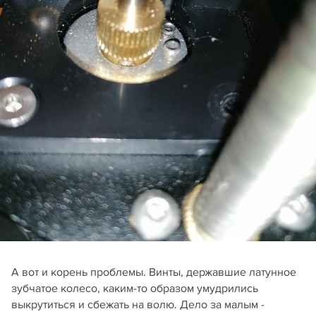
А вот и корень проблемы. Винты, державшие латунное
зубчатое колесо, каким-то образом умудрились
выкрутиться и сбежать на волю. Дело за малым -