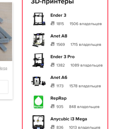
3D-принтеры
Ender 3
1815
1506 владельцев
Anet A8
1569
1715 владельцев
Ender 3 Pro
1382
1089 владельцев
Mega
Anet A6
1173
1578 владельцев
RepRap
935
848 владельцев
Anycubic i3 Mega
836
1013 владельцев