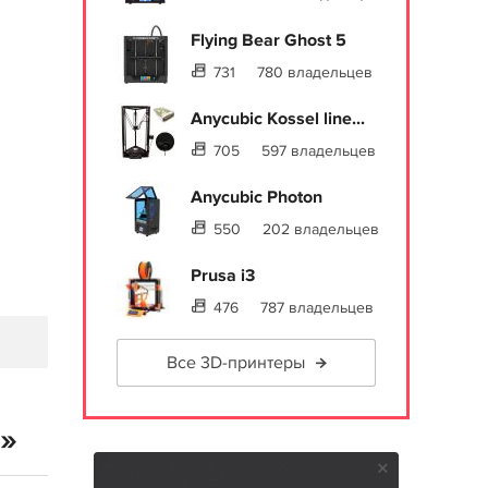
Flying Bear Ghost 5
731
780 владельцев
Anycubic Kossel line...
705
597 владельцев
Anycubic Photon
550
202 владельцев
Prusa i3
476
787 владельцев
Все 3D-принтеры
0»