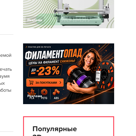
Реклама
аемой
ечать
вумя
ых
аботы
Реклама
Популярные