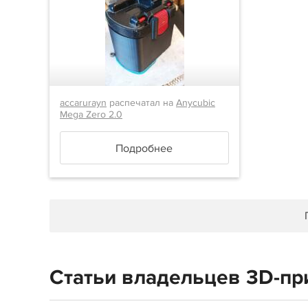
accarurayn
распечатал на
Anycubic
Mega Zero 2.0
Подробнее
Статьи владельцев 3D-при