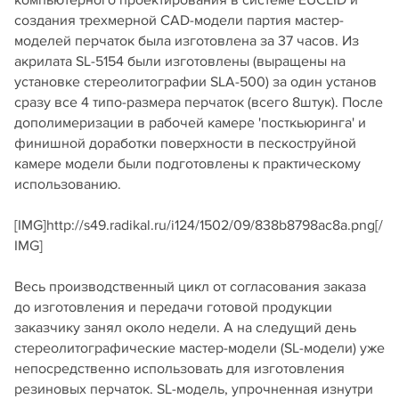
создания трехмерной CAD-модели партия мастер-
моделей перчаток была изготовлена за 37 часов. Из
акрилата SL-5154 были изготовлены (выращены на
установке стереолитографии SLA-500) за один установ
сразу все 4 типо-размера перчаток (всего 8штук). После
дополимеризации в рабочей камере 'посткьюринга' и
финишной доработки поверхности в пескоструйной
камере модели были подготовлены к практическому
использованию.
[IMG]http://s49.radikal.ru/i124/1502/09/838b8798ac8a.png[/
IMG]
Весь производственный цикл от согласования заказа
до изготовления и передачи готовой продукции
заказчику занял около недели. А на следущий день
стереолитографические мастер-модели (SL-модели) уже
непосредственно использовать для изготовления
резиновых перчаток. SL-модель, упрочненная изнутри