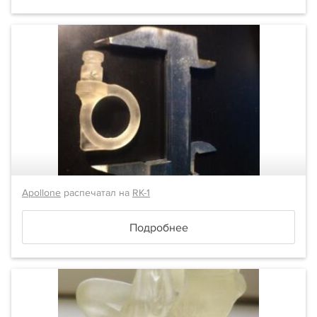
Apollone
распечатал на
RK-1
Подробнее