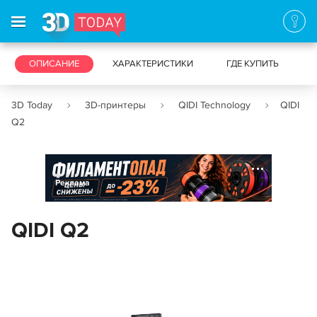
3D-ПРИНТЕРЫ
ОПИСАНИЕ
ХАРАКТЕРИСТИКИ
3D-СКАНЕРЫ
ГДЕ КУПИТЬ
3D Today
3D-принтеры
QIDI Technology
QIDI
Q2
Реклама
QIDI Q2