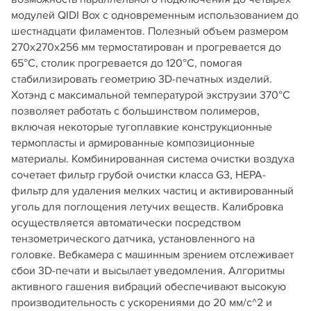
модулей QIDI Box с одновременным использованием до
шестнадцати филаментов. Полезный объем размером
270х270х256 мм термостатирован и прогревается до
65°С, столик прогревается до 120°С, помогая
стабилизировать геометрию 3D-печатных изделий.
Хотэнд с максимальной температурой экструзии 370°С
позволяет работать с большинством полимеров,
включая некоторые тугоплавкие конструкционные
термопласты и армированные композиционные
материалы. Комбинированная система очистки воздуха
сочетает фильтр грубой очистки класса G3, HEPA-
фильтр для удаления мелких частиц и активированный
уголь для поглощения летучих веществ. Калибровка
осуществляется автоматически посредством
тензометрического датчика, установленного на
головке. Вебкамера с машинным зрением отслеживает
сбои 3D-печати и высылает уведомления. Алгоритмы
активного гашения вибраций обеспечивают высокую
производительность с ускорениями до 20 мм/с^2 и