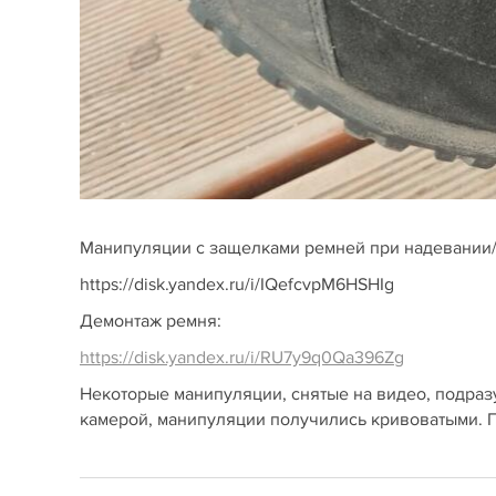
Манипуляции с защелками ремней при надевании/
https://disk.yandex.ru/i/IQefcvpM6HSHIg
Демонтаж ремня:
https://disk.yandex.ru/i/RU7y9q0Qa396Zg
Некоторые манипуляции, снятые на видео, подразу
камерой, манипуляции получились кривоватыми. Про