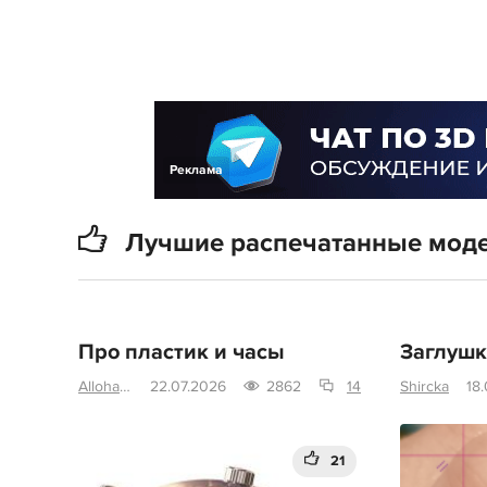
Реклама
Лучшие распечатанные мод
Про пластик и часы
Заглушк
Alloha san
22.07.2026
2862
14
Shircka
18
21