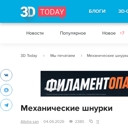
БЛОГИ
3D-
Новости
Популярное
Новое
+7
3D Today
Мы печатаем
Механические шнурк
Реклама
Механические шнурки
Alloha san
04.06.2026
2380
11