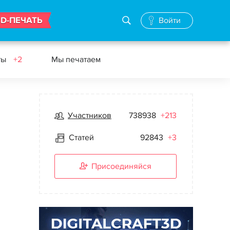
3D-ПЕЧАТЬ
Войти
ты
+2
Мы печатаем
Участников
738938
+213
Статей
92843
+3
Присоединяйся