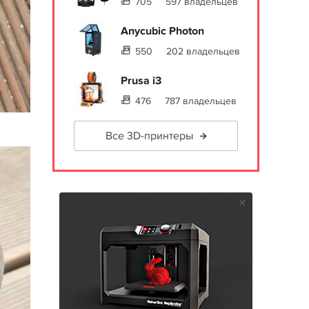
705
597 владельцев
Anycubic Photon
550
202 владельцев
Prusa i3
476
787 владельцев
Все 3D-принтеры