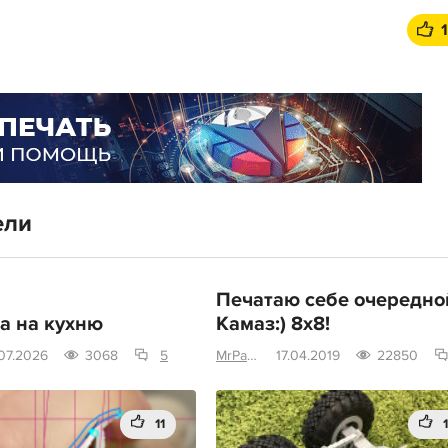
ели
Печатаю себе очередно
а на кухню
Камаз:) 8x8!
.07.2026
3068
5
MrPaulM
17.04.2019
22850
11