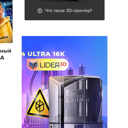
Что такое 3D-принтер?
ьный
IA