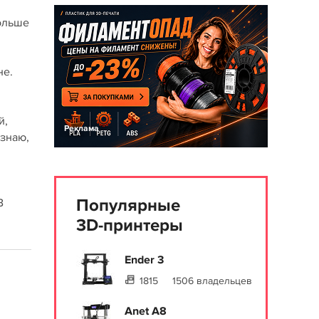
больше
не.
й,
Реклама
 знаю,
Популярные
В
3D-принтеры
Ender 3
1815
1506 владельцев
Anet A8