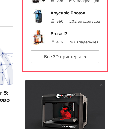
705
597 владельцев
Anycubic Photon
550
202 владельцев
Prusa i3
476
787 владельцев
Все 3D-принтеры
 5:
лово