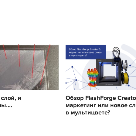
слой, и
Обзор FlashForge Creator
....
маркетинг или новое с
в мультицвете?