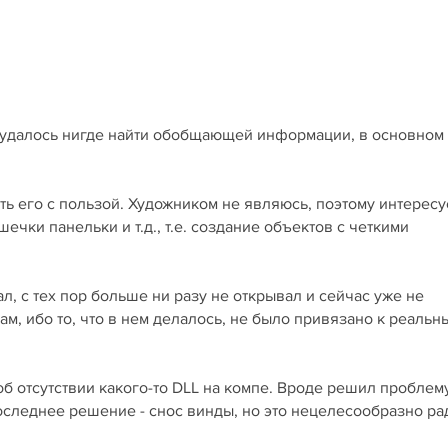
е удалось нигде найти обобщающей информации, в основном 
ь его с пользой. Художником не являюсь, поэтому интересу
чки панельки и т.д., т.е. создание объектов с четкими
ал, с тех пор больше ни разу не открывал и сейчас уже не
, ибо то, что в нем делалось, не было привязано к реальн
об отсутствии какого-то DLL на компе. Вроде решил проблем
оследнее решение - снос винды, но это нецелесообразно ра