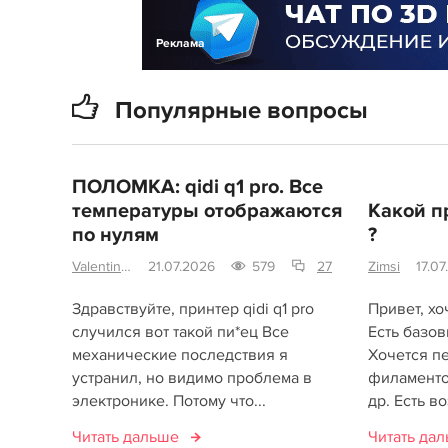
Реклама
Популярные вопросы
ПОЛОМКА: qidi q1 pro. Все
температуры отображаются
Какой п
по нулям
?
Valentin98
21.07.2026
579
27
Zimsi
17.0
Здравствуйте, принтер qidi q1 pro
Привет, хо
случился вот такой пи*ец Все
Есть базов
механические последствия я
Хочется п
устранил, но видимо проблема в
филаменто
электронике. Потому что...
др. Есть во
Читать дальше
Читать да