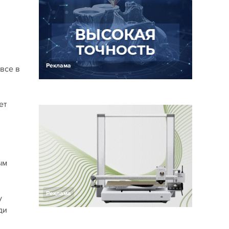
Реклама
все в
ет
ым
Реклама
у
ди