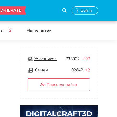
3D-ПЕЧАТЬ
Войти
ты
+2
Мы печатаем
Участников
738922
+197
Статей
92842
+2
Присоединяйся