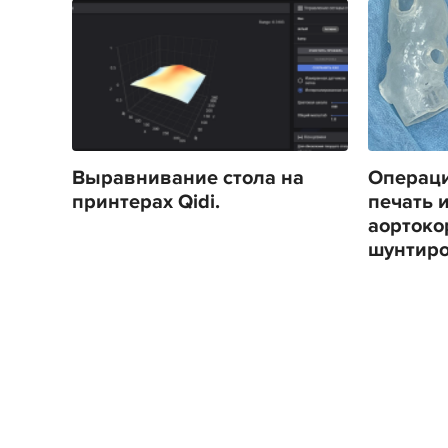
Выравнивание стола на
Операци
принтерах Qidi.
печать 
аортоко
шунтир