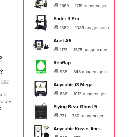
1569
1715 владельцев
Ender 3 Pro
1382
1089 владельцев
Anet A6
1173
1578 владельцев
о
RepRap
?
935
848 владельцев
507
Anycubic i3 Mega
836
1013 владельцев
я к
росом
Flying Bear Ghost 5
D
731
780 владельцев
Anycubic Kossel line...