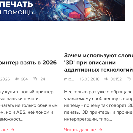
Зачем используют слов
ринтер взять в 2026
'3D' при описании
аддитивных технологий
7.2026
664
24
mlizart
15.03.2018
30152
чу купить новый принтер.
Несколько раз уже я обращалс
ые навыки печати.
уважаемому сообществу с воп
ечатать не только обычным
на тему - почему так говорят '3
м, но и ABS, нейлоном и
печать', '3D принтеры' и прочие
зможност...
интерпретации, типа...
льше
Читать дальше