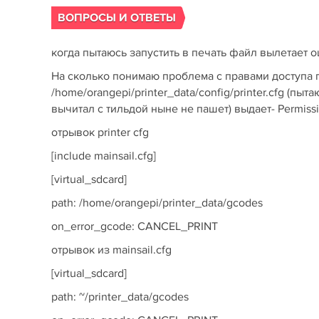
ВОПРОСЫ И ОТВЕТЫ
когда пытаюсь запустить в печать файл вылетает ош
На сколько понимаю проблема с правами доступа п
/home/orangepi/printer_data/config/printer.cfg (п
вычитал с тильдой ныне не пашет) выдает- Permissi
отрывок printer cfg
[include mainsail.cfg]
[virtual_sdcard]
path: /home/orangepi/printer_data/gcodes
on_error_gcode: CANCEL_PRINT
отрывок из mainsail.cfg
[virtual_sdcard]
path: ~/printer_data/gcodes