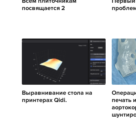
Всем плиточникам
Первый 
посвящается 2
проблемы
Выравнивание стола на
Операци
принтерах Qidi.
печать 
аортоко
шунтир