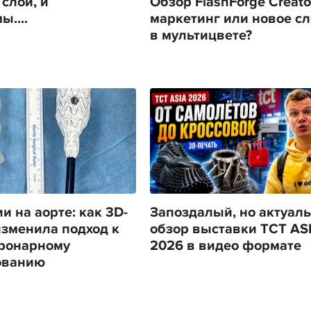
слой, и
Обзор FlashForge Creator
....
маркетинг или новое с
в мультицвете?
и на аорте: как 3D-
Запоздалый, но актуал
изменила подход к
обзор выставки TCT AS
ронарному
2026 в видео формате
ованию