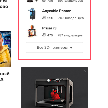
 5:
705
597 владельцев
лово
Anycubic Photon
550
202 владельцев
Prusa i3
476
787 владельцев
Все 3D-принтеры
ьный
IA