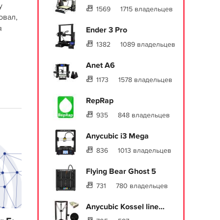
у
1569
1715 владельцев
овал,
я
Ender 3 Pro
1382
1089 владельцев
Anet A6
1173
1578 владельцев
RepRap
935
848 владельцев
Anycubic i3 Mega
836
1013 владельцев
Flying Bear Ghost 5
731
780 владельцев
Anycubic Kossel line...