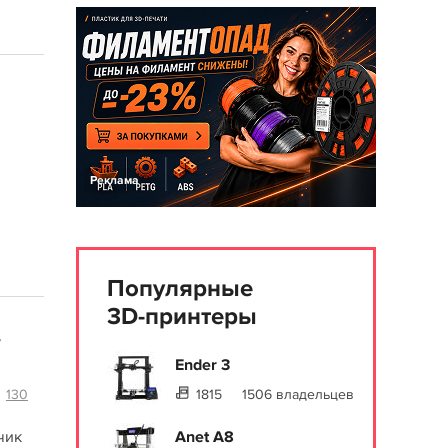
Реклама
Популярные
3D-принтеры
-
Ender 3
130
1815
1506 владельцев
чик
Anet A8