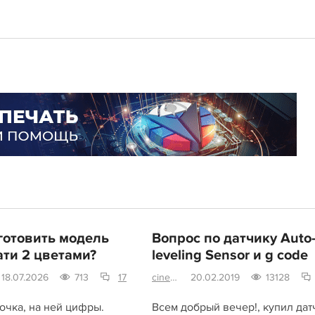
готовить модель
Вопрос по датчику Auto
ати 2 цветами?
leveling Sensor и g code
18.07.2026
713
17
cinema4d
20.02.2019
13128
очка, на ней цифры.
Всем добрый вечер!, купил дат