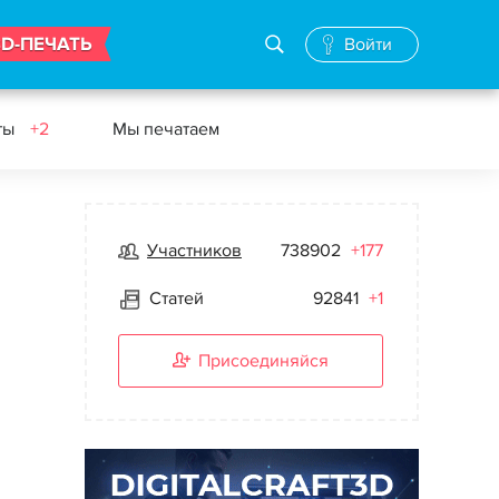
3D-ПЕЧАТЬ
Войти
ты
+2
Мы печатаем
Участников
738902
+177
Статей
92841
+1
Присоединяйся