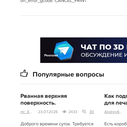
on_error_gcode: CANCEL_PRINT
Реклама
Популярные вопросы
Рванная верхняя
Как под
поверхность.
для печ
mr_Enclave
23.07.2026
2433
30
Andrey6156
Доброго времени суток. Требуется
Есть короб