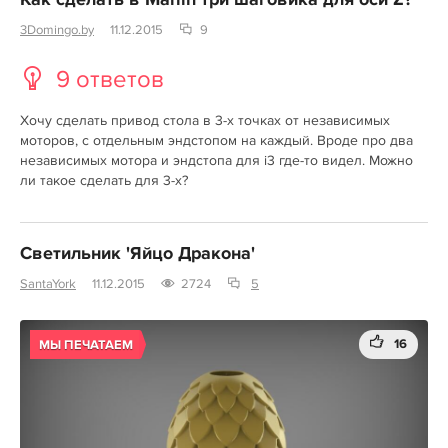
Как сделать в Marlin три шаговика для оси Z?
3Domingo.by
11.12.2015
9
9 ответов
Хочу сделать привод стола в 3-х точках от независимых
моторов, с отдельным эндстопом на каждый. Вроде про два
независимых мотора и эндстопа для i3 где-то видел. Можно
ли такое сделать для 3-х?
Светильник 'Яйцо Дракона'
SantaYork
11.12.2015
2724
5
16
МЫ ПЕЧАТАЕМ