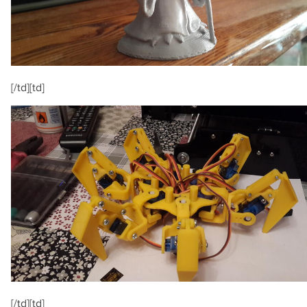
[/td][td]
[/td][td]