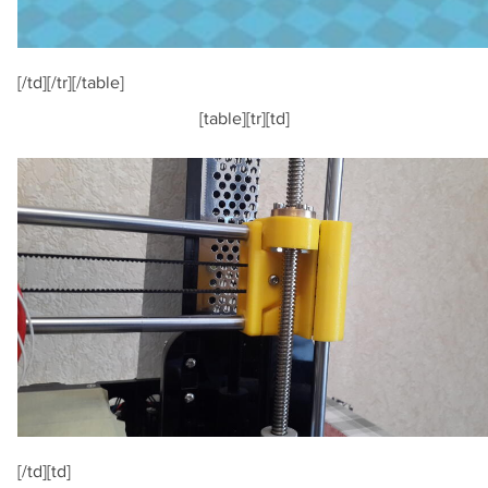
[/td][/tr][/table]
[table][tr][td]
[/td][td]