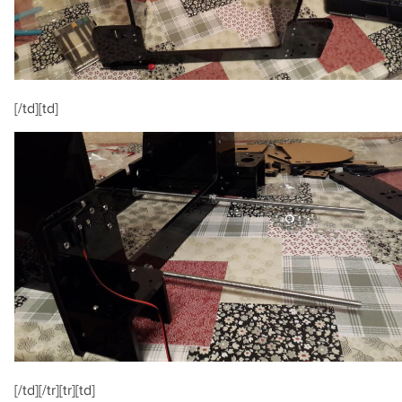
[/td][td]
[/td][/tr][tr][td]