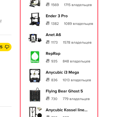
1569
1715 владельцев
Ender 3 Pro
p
!
1382
1089 владельцев
Anet A6
1173
1578 владельцев
5
RepRap
935
848 владельцев
Anycubic i3 Mega
836
1013 владельцев
Flying Bear Ghost 5
730
779 владельцев
Anycubic Kossel line...