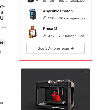
705
597 владельцев
т-
Anycubic Photon
 и
RU
550
202 владельцев
134
Prusa i3
476
787 владельцев
46
Все 3D-принтеры
лю