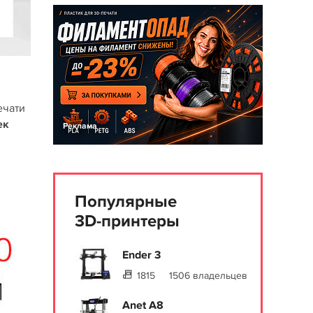
ечати
ек
Реклама
Популярные
3D-принтеры
Ender 3
1815
1506 владельцев
Anet A8