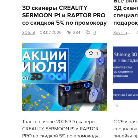
Всё вкл
3D сканеры CREALITY
3Д скан
SERMOON P1 и RAPTOR PRO
специал
со скидкой 5% по промокоду
подарок
3Dtool
08.07.2026
384
0
3dvision.su
1
Только в июле 2026 3D сканеры
С 29 июля 
CREALITY SERMOON P1 и RAPTOR
специальн
PRO со скидкой 5% по промокоду....
линейку п