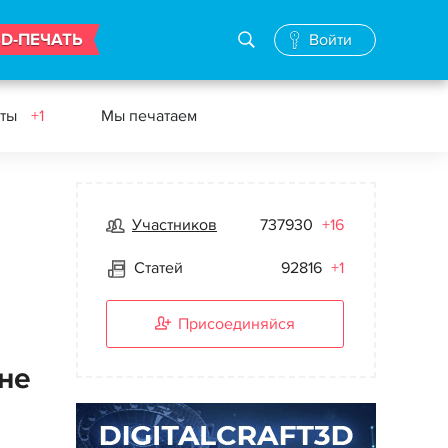
3D-ПЕЧАТЬ
Войти
еты
+1
Мы печатаем
Участников
737930
+16
Статей
92816
+1
Присоединяйся
ене