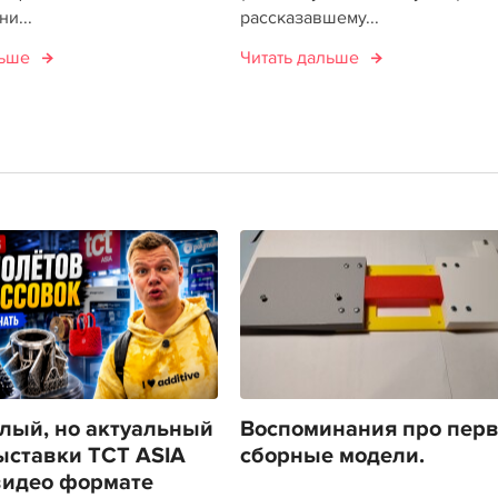
и...
рассказавшему...
льше
Читать дальше
лый, но актуальный
Воспоминания про пер
ыставки TCT ASIA
сборные модели.
видео формате