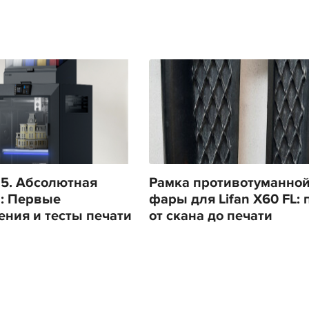
us5. Абсолютная
Рамка противотуманно
: Первые
фары для Lifan X60 FL: 
ения и тесты печати
от скана до печати