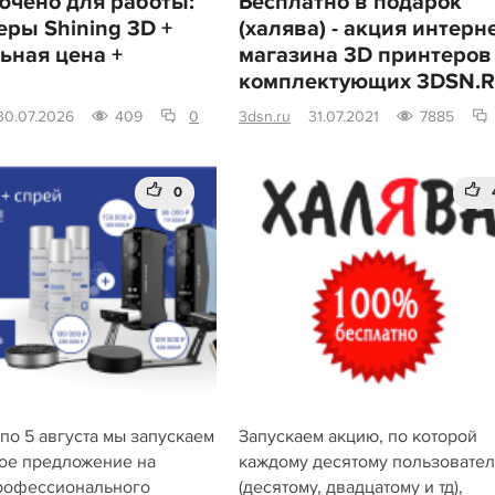
ючено для работы:
Бесплатно в подарок
еры Shining 3D +
(халява) - акция интерне
ьная цена +
магазина 3D принтеров
комплектующих 3DSN.
30.07.2026
409
0
3dsn.ru
31.07.2021
7885
0
по 5 августа мы запускаем
Запускаем акцию, по которой
ое предложение на
каждому десятому пользовате
рофессионального
(десятому, двадцатому и тд),