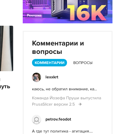
Реклама
Комментарии и
вопросы
КОММЕНТАРИИ
ВОПРОСЫ
lexxkrt
й
путь
каюсь, не обратил внимание, ка...
Команда Йозефа Пруши выпустила
PrusaSlicer версии 2.5
petrov.feodot
А где тут политика - агитация....