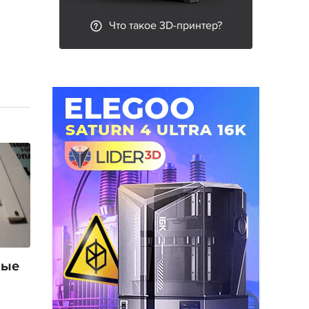
Что такое 3D-принтер?
вые