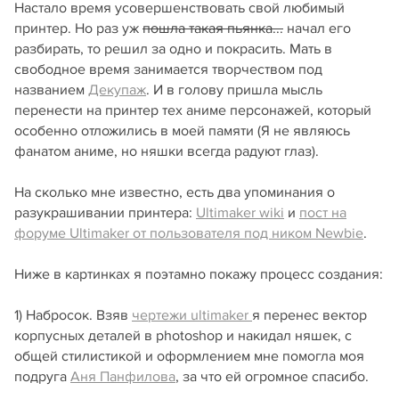
Настало время усовершенствовать свой любимый
принтер. Но раз уж
пошла такая пьянка...
начал его
разбирать, то решил за одно и покрасить. Мать в
свободное время занимается творчеством под
названием
Декупаж
. И в голову пришла мысль
перенести на принтер тех аниме персонажей, который
особенно отложились в моей памяти (Я не являюсь
фанатом аниме, но няшки всегда радуют глаз).
На сколько мне известно, есть два упоминания о
разукрашивании принтера:
Ultimaker wiki
и
пост на
форуме Ultimaker от пользователя под ником Newbie
.
Ниже в картинках я поэтамно покажу процесс создания:
1) Набросок. Взяв
чертежи ultimaker
я перенес вектор
корпусных деталей в photoshop и накидал няшек, с
общей стилистикой и оформлением мне помогла моя
подруга
Аня Панфилова
, за что ей огромное спасибо.