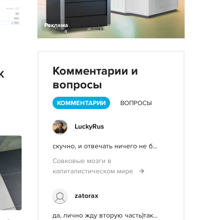
Реклама
Комментарии и
K
вопросы
КОММЕНТАРИИ
ВОПРОСЫ
LuckyRus
скучно, и отвечать ничего не б...
Совковые мозги в
капиталистическом мире
zatorax
да, лично жду вторую часть)так...