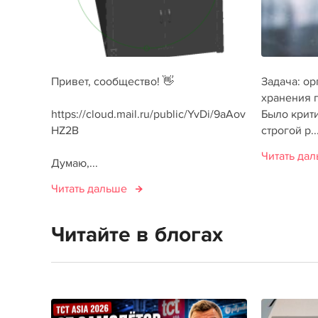
Привет, сообщество! 👋
Задача: о
хранения 
https://cloud.mail.ru/public/YvDi/9aAov
Было крити
HZ2B
строгой р..
Читать да
Думаю,...
Читать дальше
Читайте в блогах