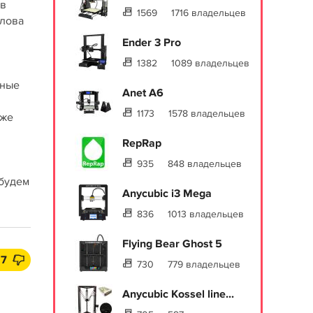
 в
1569
1716 владельцев
олова
Ender 3 Pro
1382
1089 владельцев
тные
Anet A6
1173
1578 владельцев
 же
RepRap
935
848 владельцев
 будем
Anycubic i3 Mega
836
1013 владельцев
Flying Bear Ghost 5
7
730
779 владельцев
Anycubic Kossel line...