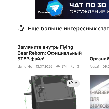
Реклама
Еще больше интересных ста
Загляните внутрь Flying
Bear Reborn: Официальный
STEP-файл!
Органай
slameri4e
13.07.2026
974
3
Alesaf
09.
2