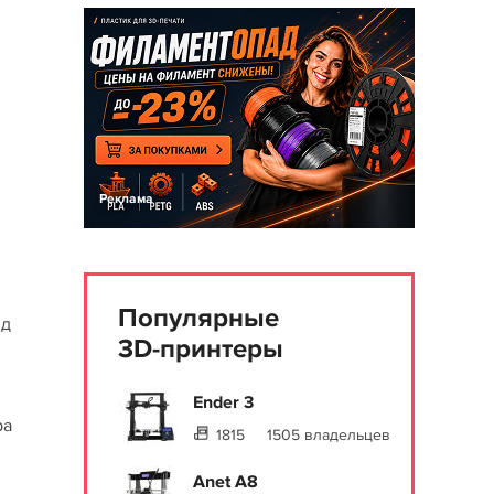
Реклама
Популярные
3д
3D-принтеры
Ender 3
ра
1815
1505 владельцев
Anet A8