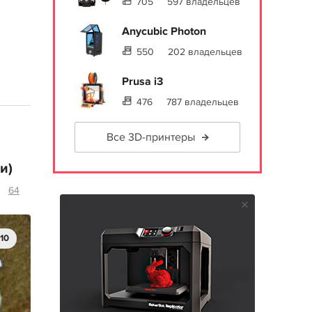
705
597 владельцев
Anycubic Photon
550
202 владельцев
Prusa i3
476
787 владельцев
Все 3D-принтеры
и)
64
10