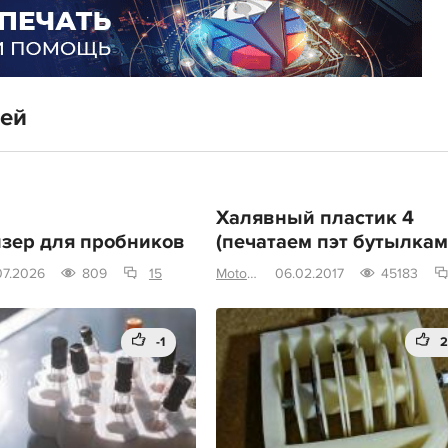
тей
Халявный пластик 4
зер для пробников
(печатаем пэт бутылкам
07.2026
809
15
Motorist828
06.02.2017
45183
-1
2