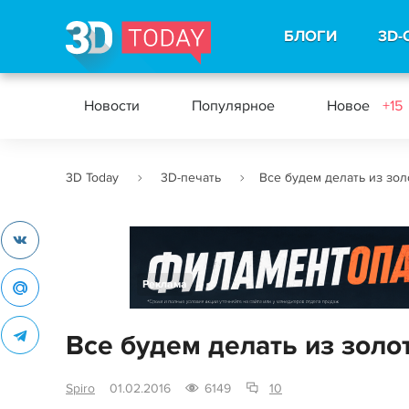
БЛОГИ
3D-
Новости
Популярное
Новое
+15
3D Today
3D-печать
Все будем делать из зол
Реклама
Все будем делать из золо
Spiro
01.02.2016
6149
10