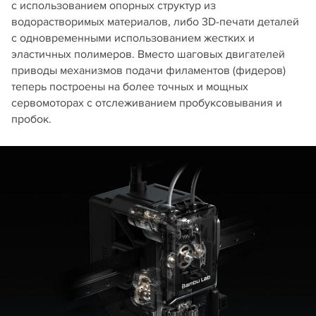
с использованием опорных структур из
водорастворимых материалов, либо 3D-печати деталей
с одновременными использованием жестких и
эластичных полимеров. Вместо шаговых двигателей
приводы механизмов подачи филаментов (фидеров)
теперь построены на более точных и мощных
сервомоторах с отслеживанием пробуксовывания и
пробок.