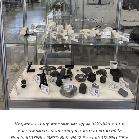
Витрина с полученными методом SLS-3D-печати
изделиями из полиамидных композитов PA12
Precimid1176Pro GF30 BLK, PA12 Precimid1174Pro CF и