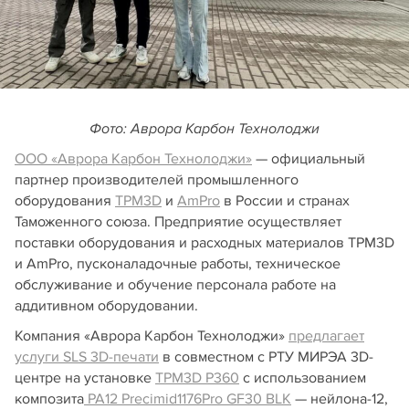
Фото: Аврора Карбон Технолоджи
ООО «Аврора Карбон Технолоджи»
— официальный
партнер производителей промышленного
оборудования
TPM3D
и
AmPro
в России и странах
Таможенного союза. Предприятие осуществляет
поставки оборудования и расходных материалов TPM3D
и AmPro, пусконаладочные работы, техническое
обслуживание и обучение персонала работе на
аддитивном оборудовании.
Компания «Аврора Карбон Технолоджи»
предлагает
услуги SLS 3D-печати
в совместном с РТУ МИРЭА 3D-
центре на установке
TPM3D P360
с использованием
композита
PA12 Precimid1176Pro GF30 BLK
— нейлона-12,