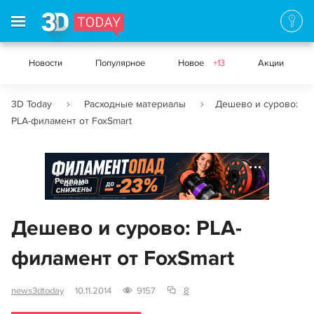
Новости
Популярное
Новое
+13
Акции
3D Today
Расходные материалы
Дешево и сурово:
PLA-филамент от FoxSmart
Реклама
Дешево и сурово: PLA-
филамент от FoxSmart
news3dtoday
10.11.2014
9157
8