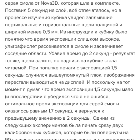
серая смола от Nova3D, которая шла в комплекте.
Поставил 5 секунд на слой, всё отпечаталось, но в
процессе изучения кубика увидел заплывшие
вертикальные и горизонтальные щели толщиной и
шириной менее 0,5 мм. Из инструкции к кубику было
понятно что время экспозиции слишком высокое,
ультрафиолет рассеивается в смоле и засвечивает
соседние области. Убавил время до 2 секунд - результат
тот же, щели залиты, но надпись на кубике стала
читаемой. При попытке печати с экспозицией 1,5
секунды случился вышеупомянутый глюк, изображения
перестали выводиться на дисплей. И поскольку на тот
момент я думал что время экспозиции 1,5 секунды мало
(и впоследствии я убедился что я не ошибся,
оптимальное время экспозиции для серой смолы
оказалось равным 1.7 секунд), я вернулся к
предыдущему значению в 2 секунды. Одним из
следующих экспериментов была печать сразу двух
калибровочных кубиков, которые были повернуты на
90 градусов относительно друг друга, и с удивлением я