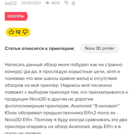
mefi73
20.03.2021
6613
19
ОБЗОРЫ
12
Статья относится к принтерам:
Nova 3D printer
Написать данный обзор меня побудил как ни странно
конкурс (да-да, я преследую корыстные цели, хотя и
понимаю что мои шансы крайне малы) и отсутствие
обзоров на мой принтер. Надеюсь моя писанина
поможет с выбором принтера тем, кто присматривался к
продукции Nova3D и другим не дорогим
фотополимерным принтерам. Анатолий “8 киловатт”
Юнах обозревал предшественника Elfin2 mono se -
Nova3D Elfin. Поэтому я буду иногда сравнивать эти два
принтера опираясь на обзор Анатолия, ведь Elfin я в
руках не держал.