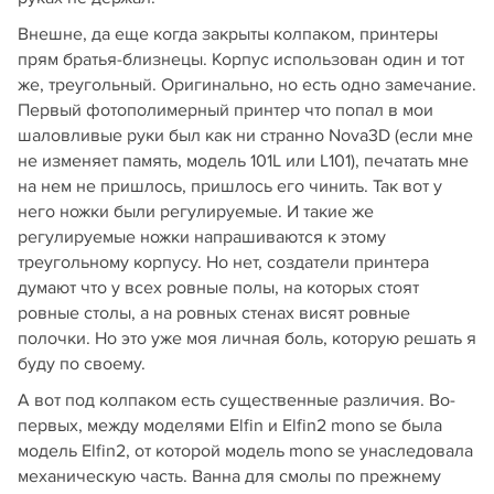
Внешне, да еще когда закрыты колпаком, принтеры
прям братья-близнецы. Корпус использован один и тот
же, треугольный. Оригинально, но есть одно замечание.
Первый фотополимерный принтер что попал в мои
шаловливые руки был как ни странно Nova3D (если мне
не изменяет память, модель 101L или L101), печатать мне
на нем не пришлось, пришлось его чинить. Так вот у
него ножки были регулируемые. И такие же
регулируемые ножки напрашиваются к этому
треугольному корпусу. Но нет, создатели принтера
думают что у всех ровные полы, на которых стоят
ровные столы, а на ровных стенах висят ровные
полочки. Но это уже моя личная боль, которую решать я
буду по своему.
А вот под колпаком есть существенные различия. Во-
первых, между моделями Elfin и Elfin2 mono se была
модель Elfin2, от которой модель mono se унаследовала
механическую часть. Ванна для смолы по прежнему