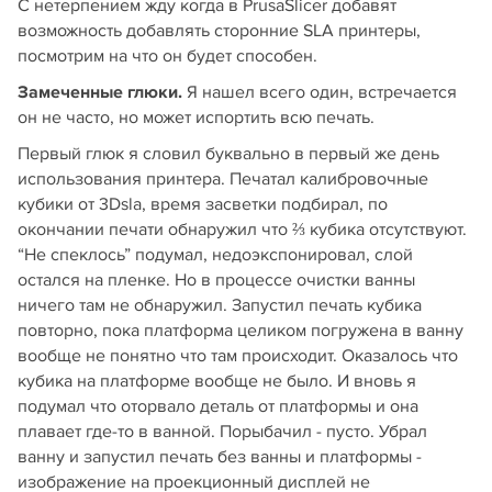
С нетерпением жду когда в PrusaSlicer добавят
возможность добавлять сторонние SLA принтеры,
посмотрим на что он будет способен.
Замеченные глюки.
Я нашел всего один, встречается
он не часто, но может испортить всю печать.
Первый глюк я словил буквально в первый же день
использования принтера. Печатал калибровочные
кубики от 3Dsla, время засветки подбирал, по
окончании печати обнаружил что ⅔ кубика отсутствуют.
“Не спеклось” подумал, недоэкспонировал, слой
остался на пленке. Но в процессе очистки ванны
ничего там не обнаружил. Запустил печать кубика
повторно, пока платформа целиком погружена в ванну
вообще не понятно что там происходит. Оказалось что
кубика на платформе вообще не было. И вновь я
подумал что оторвало деталь от платформы и она
плавает где-то в ванной. Порыбачил - пусто. Убрал
ванну и запустил печать без ванны и платформы -
изображение на проекционный дисплей не