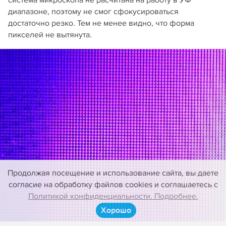
диапазоне, поэтому не смог сфокусироваться
достаточно резко. Тем не менее видно, что форма
пикселей не вытянута.
Продолжая посещение и использование сайта, вы даете
согласие на обработку файлов cookies и соглашаетесь с
Политикой конфиденциальности. Подробнее.
Хорошо