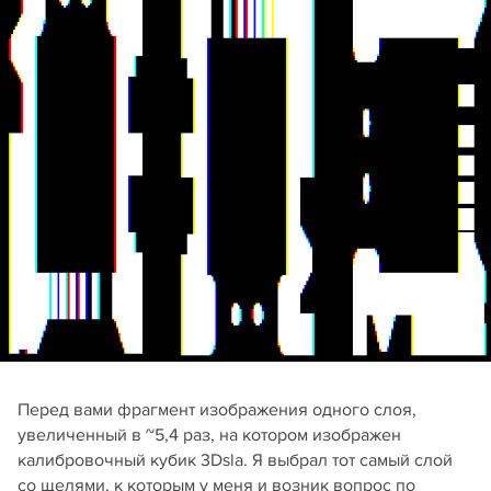
Перед вами фрагмент изображения одного слоя,
увеличенный в ~5,4 раз, на котором изображен
калибровочный кубик 3Dsla. Я выбрал тот самый слой
со щелями, к которым у меня и возник вопрос по