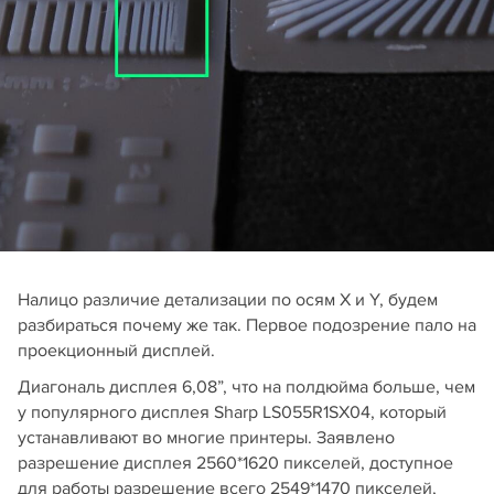
Налицо различие детализации по осям X и Y, будем
разбираться почему же так. Первое подозрение пало на
проекционный дисплей.
Диагональ дисплея 6,08”, что на полдюйма больше, чем
у популярного дисплея Sharp LS055R1SX04, который
устанавливают во многие принтеры. Заявлено
разрешение дисплея 2560*1620 пикселей, доступное
для работы разрешение всего 2549*1470 пикселей,