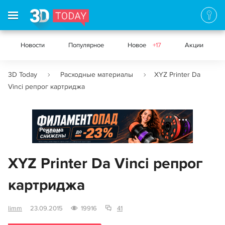
Новости
Популярное
Новое
+17
Акции
3D Today
Расходные материалы
XYZ Printer Da
Vinci репрог картриджа
Реклама
XYZ Printer Da Vinci репрог
картриджа
limm
23.09.2015
19916
41