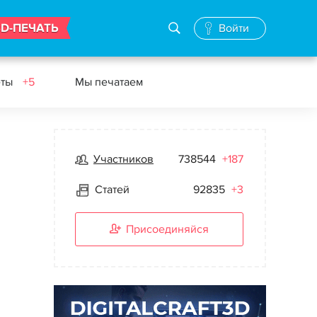
3D-ПЕЧАТЬ
Войти
еты
+5
Мы печатаем
Участников
738544
+187
Статей
92835
+3
Присоединяйся