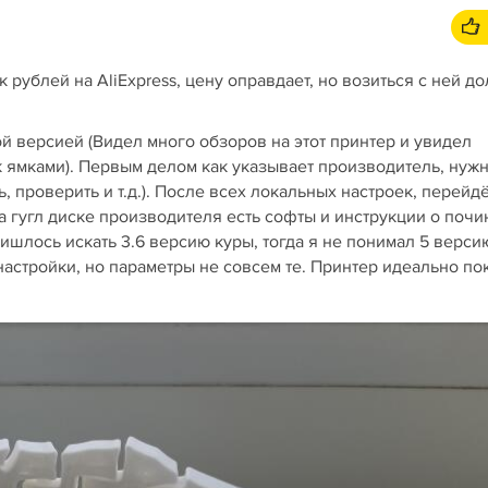
 рублей на AliExpress, цену оправдает, но возиться с ней до
й версией (Видел много обзоров на этот принтер и увидел
к ямками). Первым делом как указывает производитель, нуж
ь, проверить и т.д.). После всех локальных настроек, перейд
а гугл диске производителя есть софты и инструкции о почи
ришлось искать 3.6 версию куры, тогда я не понимал 5 верси
настройки, но параметры не совсем те. Принтер идеально по