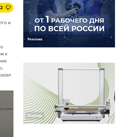
2
лго и
Реклама
но
ём к
нке
ю,
казал
Реклама