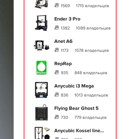
1569
1715 владельцев
Ender 3 Pro
1382
1089 владельцев
Anet A6
1173
1578 владельцев
RepRap
935
848 владельцев
Anycubic i3 Mega
836
1013 владельцев
Flying Bear Ghost 5
730
779 владельцев
Anycubic Kossel line...