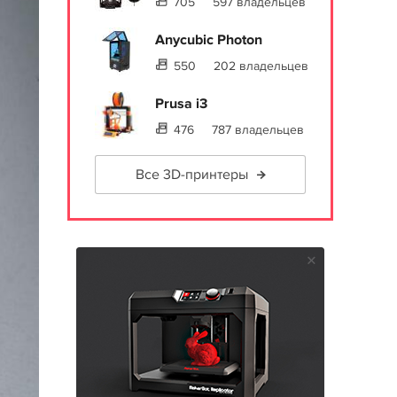
705
597 владельцев
Anycubic Photon
550
202 владельцев
Prusa i3
476
787 владельцев
Все 3D-принтеры