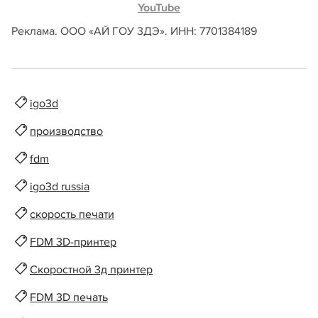
YouTube
Реклама. ООО «АЙ ГОУ 3ДЭ». ИНН: 7701384189
igo3d
производство
fdm
igo3d russia
скорость печати
FDM 3D-принтер
Скоростной 3д принтер
FDM 3D печать