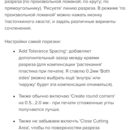
разреза (по произвольной ломаной; по кругу; по
прямоугольнику). 'Рисуете' линию разреза. В режиме 'по
произвольной ломаной' можно нажать иконку
'ласточкиного хвоста', и задать различные варианты
сочленения.
Настройки самой порезки:
'Add Tolerance Spacing': добавляет
дополнительный зазор между краями
разреза (для компенсации 'растекания'
пластика при печати). Я ставлю 0.2мм 'Both
sides' (можно выбрать ещё 'внутрь' или
'наружу' будет эта компенсация отниматься).
Также обычно включаю 'Create round corners'
на 0.5...2.0 мм - при печати сглаженные углы
получаются лучше.
Также не забываем включть 'Close Cutting
Area', чтобы по поверхностям разреза