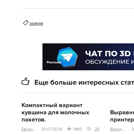
зажим
Реклама
Еще больше интересных ста
Компактный вариант
кувшина для молочных
Выравни
пакетов.
принтера
Евгениваныч
20.07.2026
1865
29
Вальдемариус
0