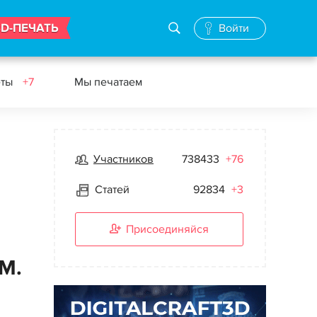
3D-ПЕЧАТЬ
Войти
еты
+7
Мы печатаем
Участников
738433
+76
Статей
92834
+3
Присоединяйся
М.