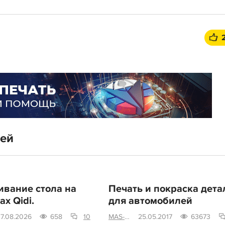
тей
вание стола на
Печать и покраска дета
х Qidi.
для автомобилей
7.08.2026
658
10
MAS-terskaya
25.05.2017
63673