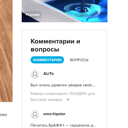
Реклама
Комментарии и
вопросы
КОММЕНТАРИИ
ВОПРОСЫ
ALiTo
Был очень удивлен увидев свой....
Реверс-инженеринг ЛОУДЕРа для
быстрой зарядки
emo-hipster
даже
Печатать БрАЖ9-1 — серьёзное д...