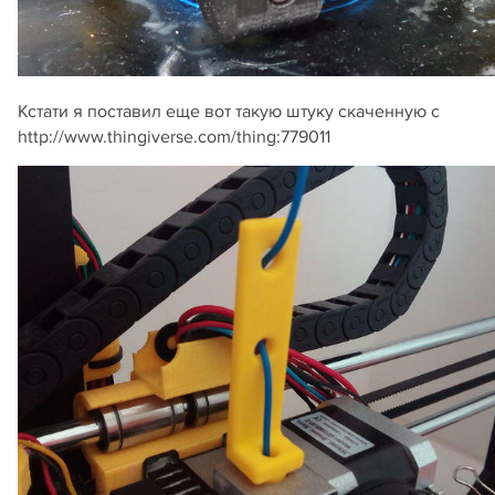
Кстати я поставил еще вот такую штуку скаченную c
http://www.thingiverse.com/thing:779011