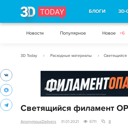
БЛОГИ
3D-
Новости
Популярное
Новое
+6
3D Today
Расходные материалы
Светящийся 
Реклама
Светящийся филамент OP
AnonymousDelivers
31.01.2021
6711
8