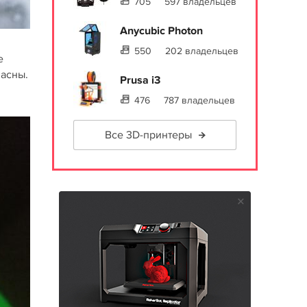
705
597 владельцев
Anycubic Photon
550
202 владельцев
е
пасны.
Prusa i3
476
787 владельцев
Все 3D-принтеры