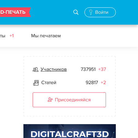
3D-ПЕЧАТЬ
Войти
еты
+1
Мы печатаем
Участников
737951
+37
Статей
92817
+2
Присоединяйся