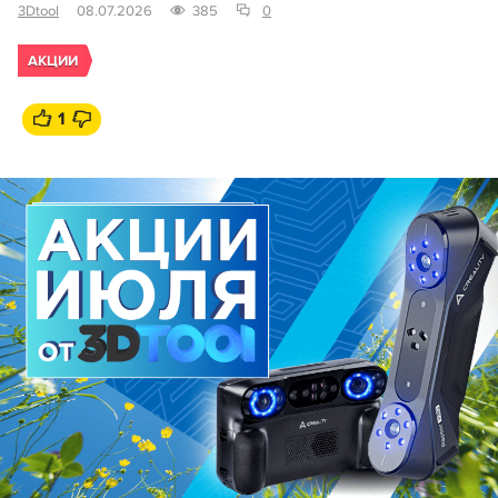
3Dtool
08.07.2026
385
0
АКЦИИ
1