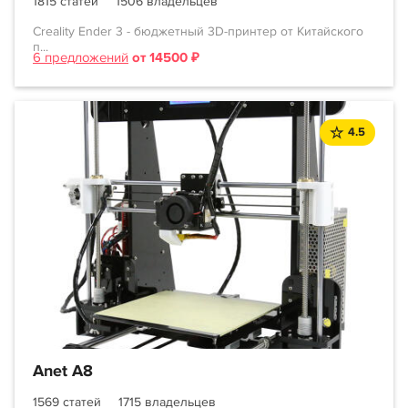
1815 статей
1506 владельцев
Creality Ender 3 - бюджетный 3D-принтер от Китайского
п...
6 предложений
от 14500 ₽
4.5
Anet A8
1569 статей
1715 владельцев