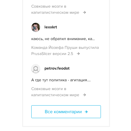
Совковые мозги в
капиталистическом мире
lexxkrt
каюсь, не обратил внимание, ка...
Команда Йозефа Пруши выпустила
PrusaSlicer версии 2.5
petrov.feodot
А где тут политика - агитация....
Совковые мозги в
капиталистическом мире
Все комментарии