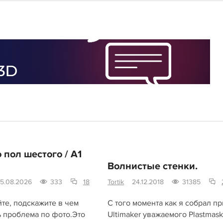
 пол шестого / A1
Волнистые стенки.
5.08.2026
333
18
Tortik
24.12.2018
31385
те, подскажите в чем
С того момента как я собрал п
ь проблема по фото.Это
Ultimaker уважаемого Plastmaski