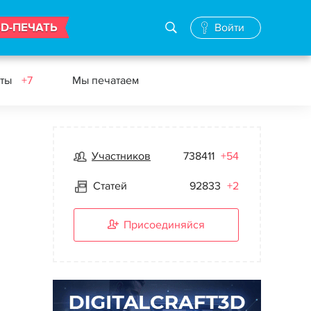
3D-ПЕЧАТЬ
Войти
еты
+7
Мы печатаем
Участников
738411
+54
Статей
92833
+2
Присоединяйся