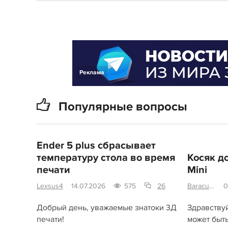
Реклама
Популярные вопросы
Ender 5 plus сбрасывает
температуру стола во время
Косяк до
печати
Mini
Lexsus4
14.07.2026
575
26
Baracuto
0
Добрый день, уважаемые знатоки 3Д
Здравствуй
печати!
может быт