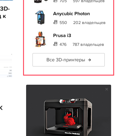
705
597 владельцев
 3D-
Anycubic Photon
 к
550
202 владельцев
Prusa i3
476
787 владельцев
Все 3D-принтеры
K