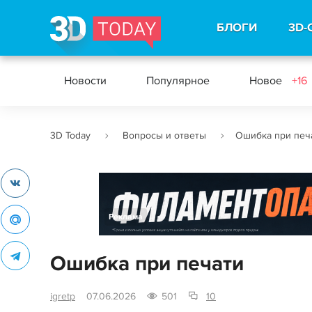
БЛОГИ
3D-
Новости
Популярное
Новое
+16
3D Today
Вопросы и ответы
Ошибка при печ
Реклама
Ошибка при печати
igretp
07.06.2026
501
10