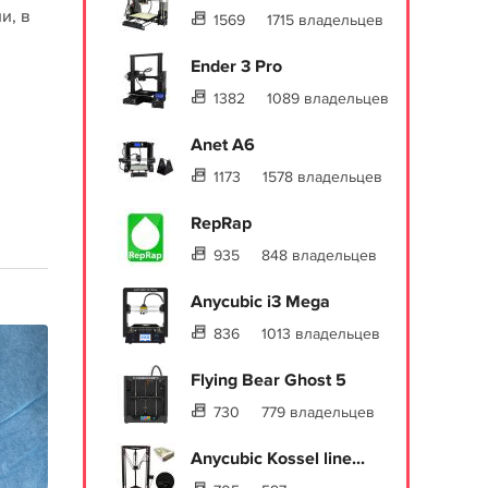
и, в
1569
1715 владельцев
Ender 3 Pro
1382
1089 владельцев
Anet A6
1173
1578 владельцев
RepRap
935
848 владельцев
Anycubic i3 Mega
836
1013 владельцев
Flying Bear Ghost 5
730
779 владельцев
Anycubic Kossel line...