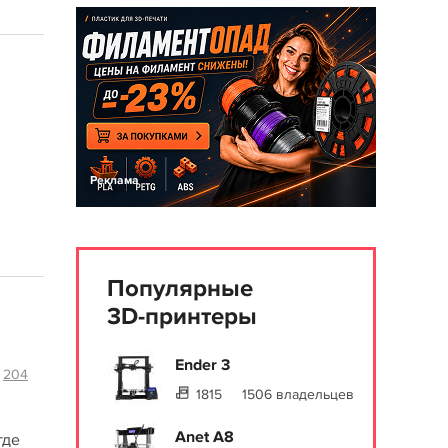
Реклама
Популярные
3D-принтеры
Ender 3
204
1815
1506 владельцев
Anet A8
где