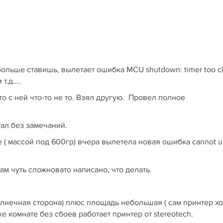
больше ставишь, вылетает ошибка MCU shutdown: timer too cl
т.д....
 с ней что-то не то. Взял другую. Провел полное
ал без замечаний.
е ( массой под 600гр) вчера вылетела новая ошибка cannot u
м чуть сложновато написано, что делать.
 солнечная сторона) плюс площадь небольшая ( сам принтер 
же комнате без сбоев работает принтер от stereotech.