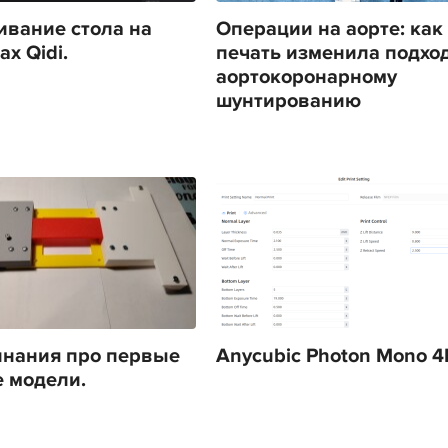
вание стола на
Операции на аорте: как
х Qidi.
печать изменила подход
аортокоронарному
шунтированию
нания про первые
Anycubic Photon Mono 4
 модели.