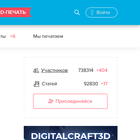
3D-ПЕЧАТЬ
Войти
еты
+6
Мы печатаем
Участников
738314
+404
Статей
92830
+17
Присоединяйся