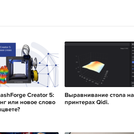
ashForge Creator 5:
Выравнивание стола на
нг или новое слово
принтерах Qidi.
ицвете?