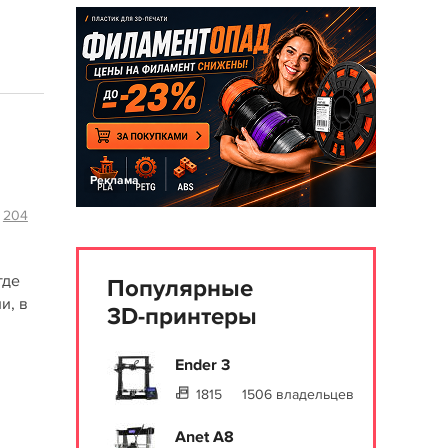
Реклама
204
где
Популярные
и, в
3D-принтеры
Ender 3
1815
1506 владельцев
Anet A8