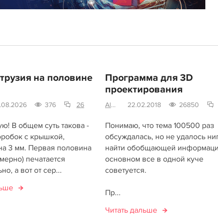
трузия на половине
Программа для 3D
проектирования
.08.2026
376
26
Alex-S
22.02.2018
26850
ю! В общем суть такова -
Понимаю, что тема 100500 раз
оробок с крышкой,
обсуждалась, но не удалось ни
на 3 мм. Первая половина
найти обобщающей информаци
мерно) печатается
основном все в одной куче
о, а вот от сер...
советуется.
льше
Пр...
Читать дальше