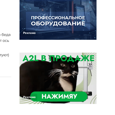
Реклама
о беда
т ось
туют)
Реклама