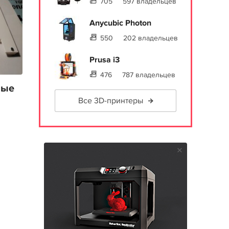
705
597 владельцев
Anycubic Photon
550
202 владельцев
Prusa i3
476
787 владельцев
вые
Все 3D-принтеры