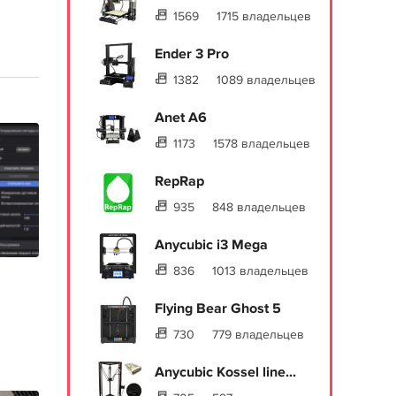
1569
1715 владельцев
Ender 3 Pro
1382
1089 владельцев
Anet A6
1173
1578 владельцев
RepRap
935
848 владельцев
Anycubic i3 Mega
836
1013 владельцев
Flying Bear Ghost 5
730
779 владельцев
Anycubic Kossel line...