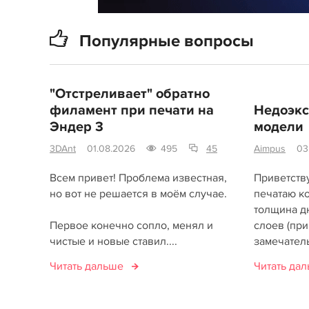
Популярные вопросы
"Отстреливает" обратно
филамент при печати на
Недоэкс
Эндер 3
модели
3DAnt
01.08.2026
495
45
Aimpus
03
Всем привет! Проблема известная,
Приветству
но вот не решается в моём случае.
печатаю к
толщина д
Первое конечно сопло, менял и
слоев (при
чистые и новые ставил....
замечательн
Читать дальше
Читать да