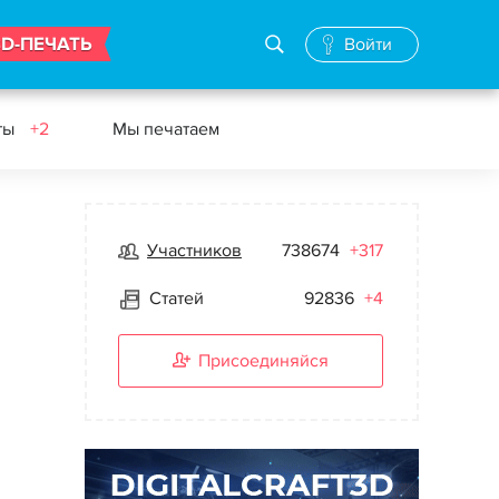
3D-ПЕЧАТЬ
Войти
ты
+2
Мы печатаем
Участников
738674
+317
Статей
92836
+4
Присоединяйся