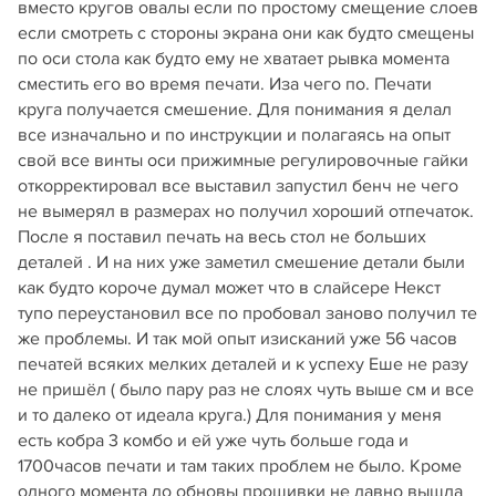
вместо кругов овалы если по простому смещение слоев
если смотреть с стороны экрана они как будто смещены
по оси стола как будто ему не хватает рывка момента
сместить его во время печати. Иза чего по. Печати
круга получается смешение. Для понимания я делал
все изначально и по инструкции и полагаясь на опыт
свой все винты оси прижимные регулировочные гайки
откорректировал все выставил запустил бенч не чего
не вымерял в размерах но получил хороший отпечаток.
После я поставил печать на весь стол не больших
деталей . И на них уже заметил смешение детали были
как будто короче думал может что в слайсере Некст
тупо переустановил все по пробовал заново получил те
же проблемы. И так мой опыт изисканий уже 56 часов
печатей всяких мелких деталей и к успеху Еше не разу
не пришёл ( было пару раз не слоях чуть выше см и все
и то далеко от идеала круга.) Для понимания у меня
есть кобра 3 комбо и ей уже чуть больше года и
1700часов печати и там таких проблем не было. Кроме
одного момента до обновы прошивки не давно вышла