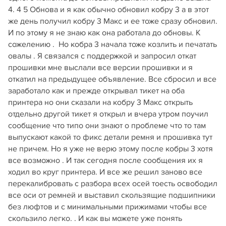
4. 4 5 Обнова и я как обычно обновил кобру 3 а в этот
же день получил кобру 3 Макс и ее тоже сразу обновил.
И по этому я не знаю как она работала до обновы. К
сожелению . Но кобра 3 начала тоже козлить и печатать
овалы . Я связался с поддержкой и запросил откат
прошивки мне выслали все версии прошивки и я
откатил на предыдущее объявление. Все сбросил и все
заработало как и прежде открывал тикет на оба
принтера но они сказали на кобру 3 Макс открыть
отдельно другой тикет я открыл и вчера утром поучил
сообщение что типо они знают о проблеме что то там
выпускают какой то фикс детали ремня и прошивка тут
не причем. Но я уже не верю этому после кобры 3 хотя
все возможно . И так сегодня после сообщения их я
ходил во круг принтера. И все же решил заново все
перекалибровать с разбора всех осей тоесть освободил
все оси от ремней и выставил скользящие подшипники
без люфтов и с минимальными прижимами чтобы все
скользило легко. . И как вы можете уже понять