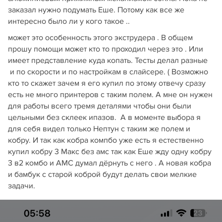
заказал нужно подумать Еше. Потому как все же
интересно было ли у кого такое ..
может это особенность этого экструдера . В общем
прошу помощи может кто то проходил через это . Или
имеет представление куда копать. Тесты делал разные
и по скорости и по настройкам в слайсере. ( Возможно
кто то скажет зачем я его купил по этому отвечу сразу
есть не много принтеров с таким полем. А мне он нужен
для работы всего тремя деталями чтобы они были
цельными без склеек ипазов. А в моменте выбора я
для себя видел только Нептун с таким же полем и
кобру. И так как кобра компбо уже есть я естественно
купил кобру 3 Макс без амс так как Еше жду одну кобру
3 в2 комбо и АМС думал дёрнуть с него . А новая кобра
и бамбук с старой коброй будут делать свои мелкие
задачи.