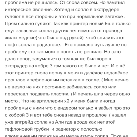
проблема не решилась. От слова совсем. Но заметил
интересное явление. Хотенд и сопло в экструдере
гуляют в все стороны и это при нормальной затяжке .
Прям сильно гуляют. Так как принтер новый Еше только
едут запасные сопла других нет намотал от провода
жилы медные( что было под рукой) чтоб снизить этот
люфт сопла в радиаторе. . Его прижало чуть лучше но
проблему это как можно понять не решило. Но зато
дало повод задуматься о том как же был хорош
экструдер на кобре 3 там такого не было и нет. И ещё
этот принтер снова вернуш меня в далёкое недалёкое
прошлое к тефлоновым вставкам в сопле. ( Мне вечно
не везло на них постоянно забивалась сопло или
переставл подавать пластик. ) И печать шла через одно
место . Что на артиллерии х2 у меня были иногда
проблемы с ними что с ендером только я забыл про это
с коброй 3 и вот тебе снова назад в прошлое ( нашел
уже апгрейд сопла на Али где вроде как нет этой
тефлоновой трубки и радиатор с полостью
алюминиевым прижимным механизмом сопла. Пока не