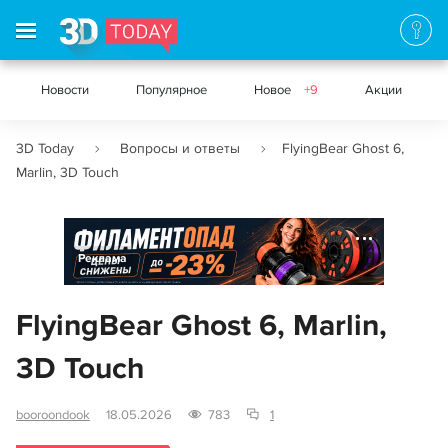
Новости
Популярное
Новое
+9
Акции
3D Today
Вопросы и ответы
FlyingBear Ghost 6,
Marlin, 3D Touch
Реклама
FlyingBear Ghost 6, Marlin,
3D Touch
booroondook
18.05.2026
783
1