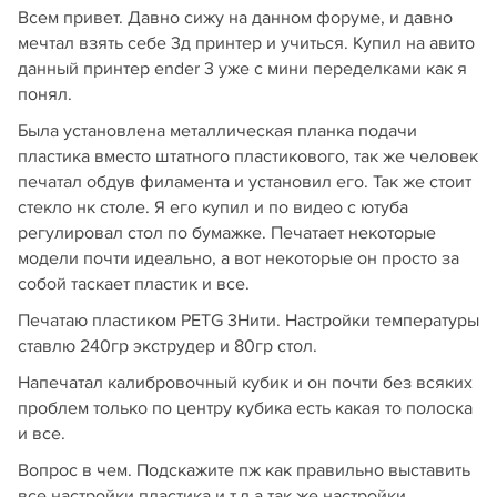
Всем привет. Давно сижу на данном форуме, и давно
мечтал взять себе 3д принтер и учиться. Купил на авито
данный принтер ender 3 уже с мини переделками как я
понял.
Была установлена металлическая планка подачи
пластика вместо штатного пластикового, так же человек
печатал обдув филамента и установил его. Так же стоит
стекло нк столе. Я его купил и по видео с ютуба
регулировал стол по бумажке. Печатает некоторые
модели почти идеально, а вот некоторые он просто за
собой таскает пластик и все.
Печатаю пластиком PETG 3Нити. Настройки температуры
ставлю 240гр экструдер и 80гр стол.
Напечатал калибровочный кубик и он почти без всяких
проблем только по центру кубика есть какая то полоска
и все.
Вопрос в чем. Подскажите пж как правильно выставить
все настройки пластика и т.д а так же настройки