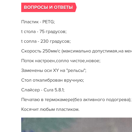
ВОПРОСЫ И ОТВЕТЫ
Пластик - PETG;
t стола - 75 градусов;
t сопла - 230 градусов;
Скорость 250мм/c (максимально допустимая,на мен
Поток настроен,сопло чистое,новое;
Заменены оси XY на "рельсы";
Стол откалиброван вручную;
Слайсер - Cura 5.8.1;
Печатаю в термокамере(без активного подогрева);
Косячит любым пластиком.