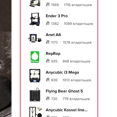
1569
1716 владельцев
Ender 3 Pro
1382
1089 владельцев
Anet A6
1173
1578 владельцев
RepRap
935
848 владельцев
Anycubic i3 Mega
836
1013 владельцев
Flying Bear Ghost 5
730
779 владельцев
Anycubic Kossel line...