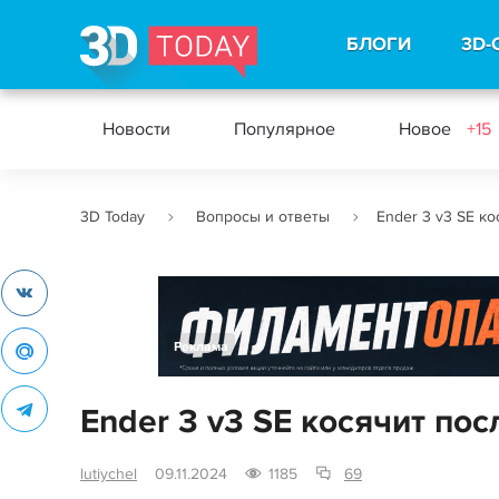
БЛОГИ
3D-
Новости
Популярное
Новое
+15
3D Today
Вопросы и ответы
Ender 3 v3 SE к
Реклама
Ender 3 v3 SE косячит по
lutiychel
09.11.2024
1185
69