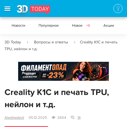
Новости
Популярное
Новое
+6
Акции
3D Today
Вопросы и ответы
Creality K1C и печать
TPU, нейлон и т.д.
Реклама
Creality K1C и печать TPU,
нейлон и т.д.
Alexthedevil
05.12.2025
2654
14