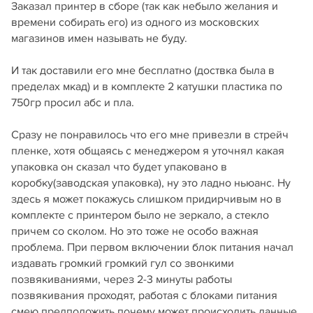
Заказал принтер в сборе (так как небыло желания и
времени собирать его) из одного из московских
магазинов имен называть не буду.
И так доставили его мне бесплатно (доствка была в
пределах мкад) и в комплекте 2 катушки пластика по
750гр просил абс и пла.
Сразу не понравилось что его мне привезли в стрейч
пленке, хотя общаясь с менеджером я уточнял какая
упаковка он сказал что будет упаковано в
коробку(заводская упаковка), ну это ладно ньюанс. Ну
здесь я может покажусь слишком придирчивым но в
комплекте с принтером было не зеркало, а стекло
причем со сколом. Но это тоже не особо важная
проблема. При первом включении блок питания начал
издавать громкий громкий гул со звонкими
позвякиваниями, через 2-3 минуты работы
позвякивания проходят, работая с блоками питания
смею предположить почему может происходить данные