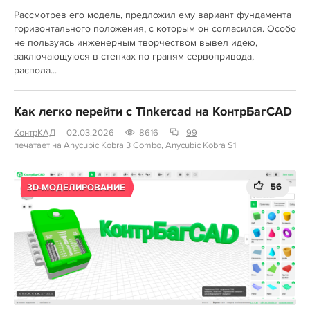
Рассмотрев его модель, предложил ему вариант фундамента
горизонтального положения, с которым он согласился. Особо
не пользуясь инженерным творчеством вывел идею,
заключающуюся в стенках по граням сервопривода,
распола...
Как легко перейти с Tinkercad на КонтрБагCAD
КонтрКАД
02.03.2026
8616
99
печатает на
Anycubic Kobra 3 Combo
,
Anycubic Kobra S1
56
3D-МОДЕЛИРОВАНИЕ