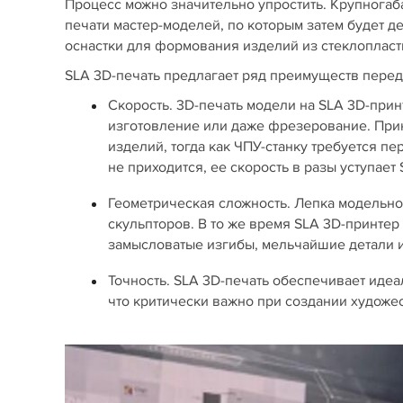
Процесс можно значительно упростить. Крупногаб
печати мастер-моделей, по которым затем будет д
оснастки для формования изделий из стеклопласт
SLA 3D-печать предлагает ряд преимуществ перед 
Скорость. 3D-печать модели на SLA 3D-прин
изготовление или даже фрезерование. При
изделий, тогда как ЧПУ-станку требуется пе
не приходится, ее скорость в разы уступает
Геометрическая сложность. Лепка модельной
скульпторов. В то же время SLA 3D-принте
замысловатые изгибы, мельчайшие детали и
Точность. SLA 3D-печать обеспечивает иде
что критически важно при создании художе