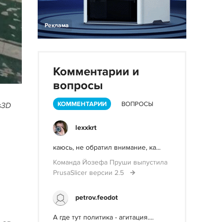
Реклама
Комментарии и
вопросы
КОММЕНТАРИИ
ВОПРОСЫ
gs3D
lexxkrt
каюсь, не обратил внимание, ка...
Команда Йозефа Пруши выпустила
PrusaSlicer версии 2.5
petrov.feodot
А где тут политика - агитация....