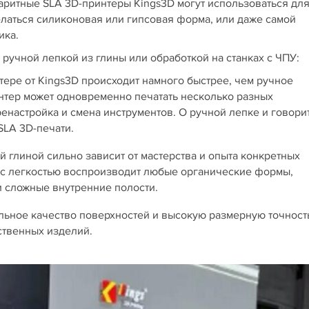
аритные SLA 3D-принтеры Kings3D могут использоваться для
елаться силиконовая или гипсовая форма, или даже самой
ика.
ручной лепкой из глины или обработкой на станках с ЧПУ:
тере от Kings3D происходит намного быстрее, чем ручное
нтер может одновременно печатать несколько разных
ренастройка и смена инструментов. О ручной лепке и говори
 SLA 3D-печати.
 глиной сильно зависит от мастерства и опыта конкретных
р с легкостью воспроизводит любые органические формы,
 сложные внутренние полости.
альное качество поверхностей и высокую размерную точност
ственных изделий.