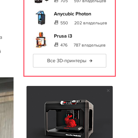
705
597 владельцев
Anycubic Photon
550
202 владельцев
Prusa i3
з
476
787 владельцев
й
Все 3D-принтеры