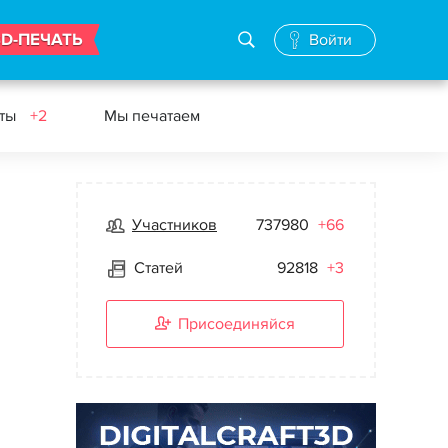
3D-ПЕЧАТЬ
Войти
еты
+2
Мы печатаем
Участников
737980
+66
Статей
92818
+3
Присоединяйся