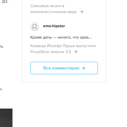
 3D-
Совковые мозги в
капиталистическом мире
emo-hipster
Кроме даты — ничего, что орка....
ть
Команда Йозефа Пруши выпустила
PrusaSlicer версии 2.5
Все комментарии
ь,