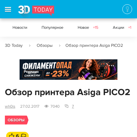
Новости
Популярное
Новое
+15
Акции
+1
3D Today
Обзоры
Обзор принтера Asiga PICO2
Реклама
Обзор принтера Asiga PICO2
wh0is
27.02.2017
7040
7
ОБЗОРЫ
6