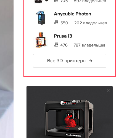
705
597 владельцев
Anycubic Photon
550
202 владельцев
Prusa i3
476
787 владельцев
Все 3D-принтеры