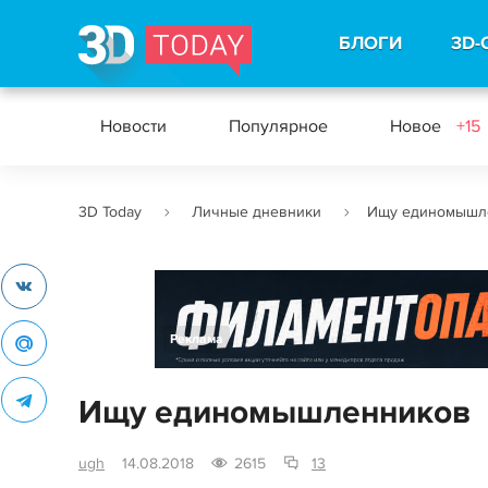
БЛОГИ
3D-
Новости
Популярное
Новое
+15
3D Today
Личные дневники
Ищу единомышл
Реклама
Ищу единомышленников
ugh
14.08.2018
2615
13