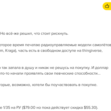
Но всё-же решил, что стоит рискнуть.
оторое время печатаю радиоуправляемые модели самолётов
m, Kraga), часть есть в свободном доступе на thingiverse,
о так запала в душу и никак не решусь на покупку. И доллар
что-то начали проявлять свои певческие способности...
орые, возможно, хотели бы поучаствовать в покупке.
1/35 на РУ ($79.00 но пока действует скидка $55.30).