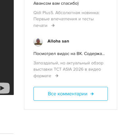
Авансом вам спасибо)
Qidi Plus5. Абсолютная новинка:
Первые впечатления и тесты
печати
Alloha san
Посмотрел видос на ВК. Содержа...
Запоздалый, но актуальный обзор
выставки TCT ASIA 2026 в видео
формате
Все комментарии