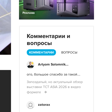
Реклама
Комментарии и
вопросы
КОММЕНТАРИИ
ВОПРОСЫ
Artyom Solomnik...
ого, большое спасибо за такой....
Запоздалый, но актуальный обзор
выставки TCT ASIA 2026 в видео
формате
zatorax