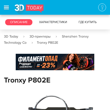
3D-ПРИНТЕРЫ
ОПИСАНИЕ
ХАРАКТЕРИСТИКИ
3D-СКАНЕРЫ
ГДЕ КУПИТЬ
3D Today
3D-принтеры
Shenzhen Tronxy
Technology Co
Tronxy P802E
Реклама
Tronxy P802E