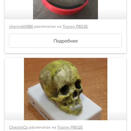
chernykh986
распечатал на
Tronxy P802E
Подробнее
CheshirCa
распечатал на
Tronxy P802E