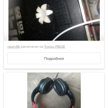
rasen96
распечатал на
Tronxy P802E
Подробнее