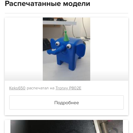
Распечатанные модели
Keks650
распечатал на
Tronxy P802E
Подробнее