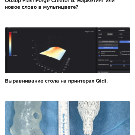
Обзор FlashForge Creator 5: маркетинг или
новое слово в мультицвете?
Выравнивание стола на принтерах Qidi.