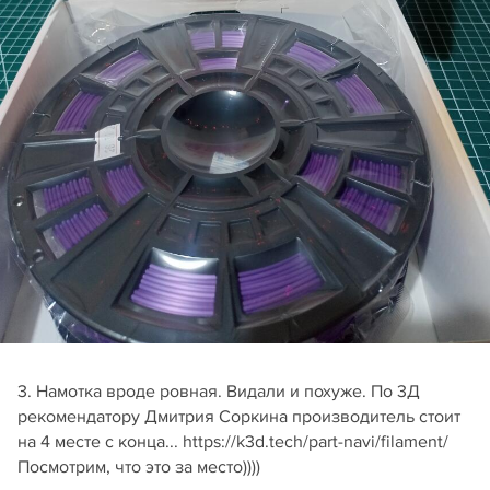
3. Намотка вроде ровная. Видали и похуже. По 3Д
рекомендатору Дмитрия Соркина производитель стоит
на 4 месте с конца... https://k3d.tech/part-navi/filament/
Посмотрим, что это за место))))