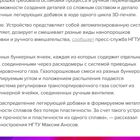
рошка требовала остановки процесса и ручной переналадк
можности создания деталей со сложным составом и делало
ных легирующих добавок в ходе одного цикла 3D-печати.
е. Устройство представляет собой автоматизированную сист
вляет, дозирует и смешивает разные виды нанопорошков
овки и ручного вмешательства,
сообщает
пресс-служба НГТ
ных бункерных ячеек, каждая из которых содержит отдельн
, соединенными через расходомеры с системой приводных
тировочного газа. Газопорошковые смеси из разных бункеро
егулируемым углом и положением распыления подаются
истема регулировки транспортировочного газа состоит из
ункерной ячейки, соединенных ручным вентилем.
распределение легирующей добавки в формируемом метал
ости сплавов без потери пластичности. За счет такого устр
 прочности и пластичности из одного сплава», — рассказал
иностроения НГТУ Максим Аносов.