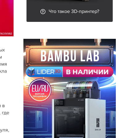
Что такое 3D-принтер?
ых
м
емя
кла
и в
 где
уля,