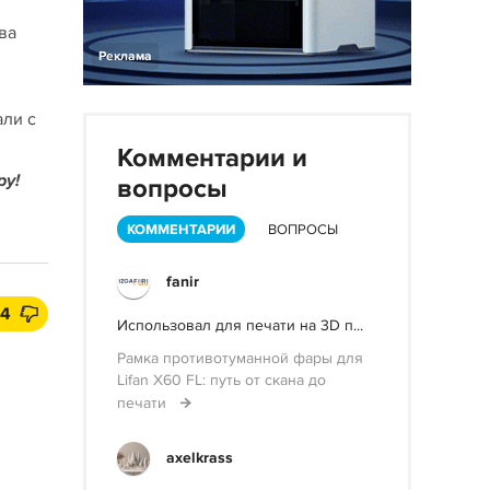
ва
Реклама
али с
Комментарии и
ру!
вопросы
КОММЕНТАРИИ
ВОПРОСЫ
fanir
4
Использовал для печати на 3D п...
Рамка противотуманной фары для
Lifan X60 FL: путь от скана до
печати
axelkrass