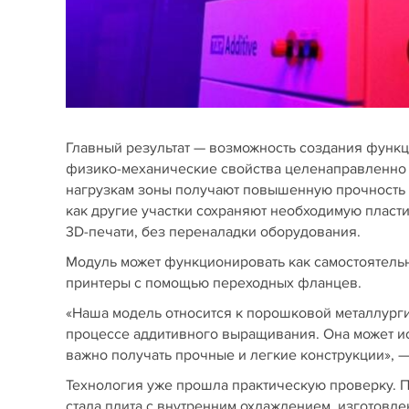
Главный результат — возможность создания функци
физико-механические свойства целенаправленно 
нагрузкам зоны получают повышенную прочность з
как другие участки сохраняют необходимую пласти
3D-печати, без переналадки оборудования.
Модуль может функционировать как самостоятельн
принтеры с помощью переходных фланцев.
«Наша модель относится к порошковой металлургии
процессе аддитивного выращивания. Она может исп
важно получать прочные и легкие конструкции», 
Технология уже прошла практическую проверку. П
стала плита с внутренним охлаждением, изготовле