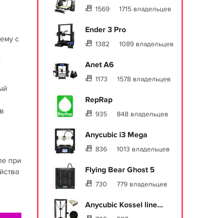
и
1569
1715 владельцев
Ender 3 Pro
ему с
1382
1089 владельцев
У
Anet A6
1173
1578 владельцев
ый
RepRap
в
935
848 владельцев
Anycubic i3 Mega
836
1013 владельцев
ле при
Flying Bear Ghost 5
ойства
730
779 владельцев
Anycubic Kossel line...