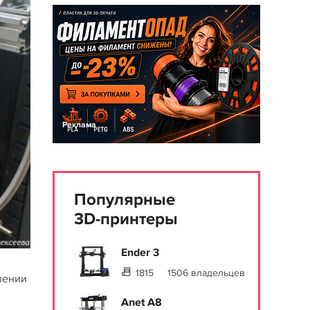
Реклама
Популярные
3D-принтеры
Ender 3
1815
1506 владельцев
лении
Anet A8