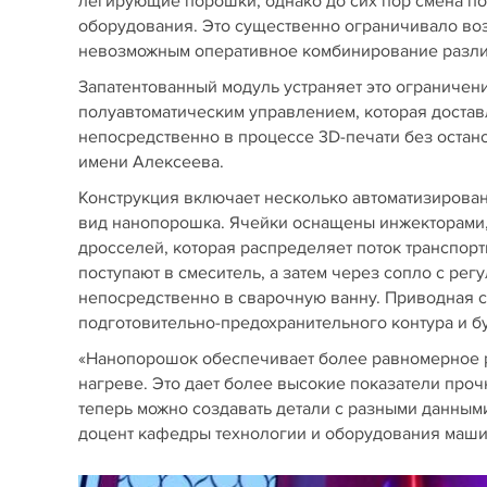
легирующие порошки, однако до сих пор смена по
оборудования. Это существенно ограничивало воз
невозможным оперативное комбинирование различ
Запатентованный модуль устраняет это ограничени
полуавтоматическим управлением, которая доста
непосредственно в процессе 3D-печати без остан
имени Алексеева.
Конструкция включает несколько автоматизирован
вид нанопорошка. Ячейки оснащены инжекторами
дросселей, которая распределяет поток транспор
поступают в смеситель, а затем через сопло с р
непосредственно в сварочную ванну. Приводная с
подготовительно-предохранительного контура и б
«Нанопорошок обеспечивает более равномерное 
нагреве. Это дает более высокие показатели прочн
теперь можно создавать детали с разными данными
доцент кафедры технологии и оборудования маш