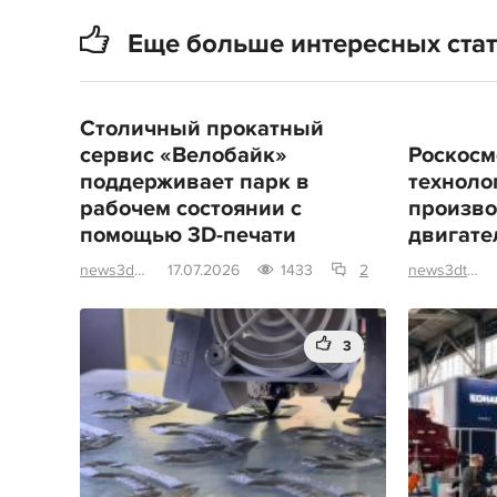
Еще больше интересных ста
Столичный прокатный
сервис «Велобайк»
Роскосм
поддерживает парк в
техноло
рабочем состоянии с
произво
помощью 3D-печати
двигате
news3dtoday
17.07.2026
1433
2
news3dtoday
3