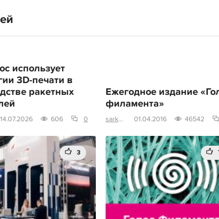
тей
ос использует
гии 3D-печати в
дстве ракетных
Ежегодное издание «Го
лей
филамента»
14.07.2026
606
0
sarkazm
01.04.2016
46542
3