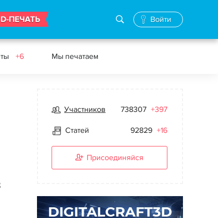
3D-ПЕЧАТЬ
Войти
еты
+6
Мы печатаем
Участников
738307
+397
Статей
92829
+16
Присоединяйся
в