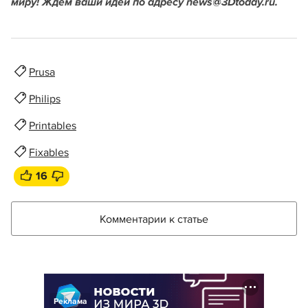
миру! Ждем ваши идеи по адресу news@3Dtoday.ru.
Prusa
Philips
Printables
Fixables
16
Комментарии к статье
Реклама