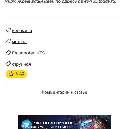
.
миру! Ждем ваши идеи по адресу news@3Dtoday.ru
керамика
металл
Fraunhofer IKTS
струйная
3
Комментарии к статье
Реклама