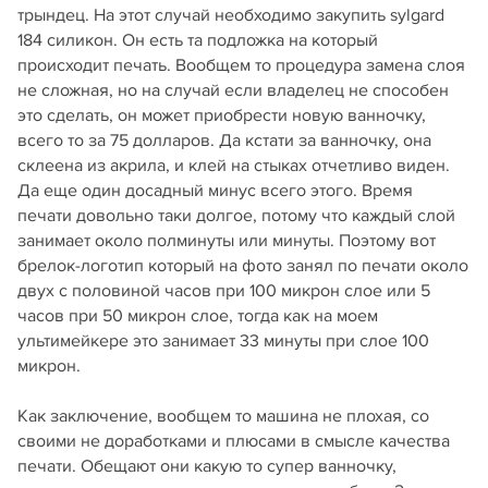
трындец. На этот случай необходимо закупить sylgard
184 силикон. Он есть та подложка на который
происходит печать. Вообщем то процедура замена слоя
не сложная, но на случай если владелец не способен
это сделать, он может приобрести новую ванночку,
всего то за 75 долларов. Да кстати за ванночку, она
склеена из акрила, и клей на стыках отчетливо виден.
Да еще один досадный минус всего этого. Время
печати довольно таки долгое, потому что каждый слой
занимает около полминуты или минуты. Поэтому вот
брелок-логотип который на фото занял по печати около
двух с половиной часов при 100 микрон слое или 5
часов при 50 микрон слое, тогда как на моем
ультимейкере это занимает 33 минуты при слое 100
микрон.
Как заключение, вообщем то машина не плохая, со
своими не доработками и плюсами в смысле качества
печати. Обещают они какую то супер ванночку,